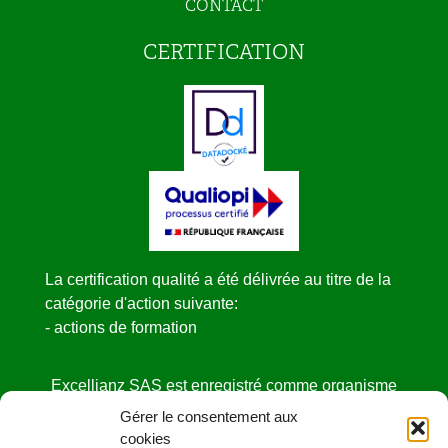
CONTACT
CERTIFICATION
La certification qualité a été délivrée au titre de la
catégorie d'action suivante:
- actions de formation
Excellianz SAS est enregistré comme organisme
de formation
Gérer le consentement aux
sous le NDA N° 52440841444 auprès de la
cookies