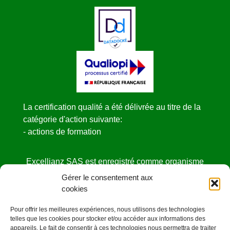
La certification qualité a été délivrée au titre de la
catégorie d'action suivante:
- actions de formation
Excellianz SAS est enregistré comme organisme
de formation
Gérer le consentement aux
sous le NDA N° 52440841444 auprès de la
cookies
DIRECCTE des Pays de la Loire.
Pour offrir les meilleures expériences, nous utilisons des technologies
Cet enregistrement ne vaut pas agrément de l’état
telles que les cookies pour stocker et/ou accéder aux informations des
appareils. Le fait de consentir à ces technologies nous permettra de traiter