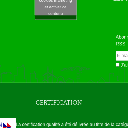
Tweets by JeuAchat
cookies marketing
et activer ce
contenu
Abonne
RSS
J’ai
CERTIFICATION
La certification qualité a été délivrée au titre de la catég