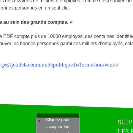
rfois des dizaines de milliers d’employés, comme c’est souvent l
 bonnes personnes en un seul clic.
ts au sein des grands comptes.
✔
prise EDF compte plus de 10000 employés, des centaines identif
trouver les bonnes personnes parmi ces milliers d’employés, cela
ttps://jeudelacommandepublique.fr/formation/vente/
Cliquez pour
SUIV
accepter les
LES 