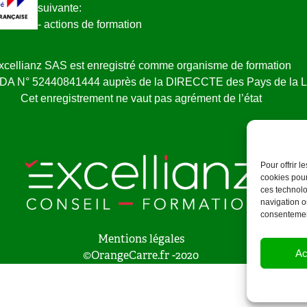
suivante:
- actions de formation
xcellianz SAS est enregistré comme organisme de formation
NDA N° 52440841444 auprès de la DIRECCTE des Pays de la L
Cet enregistrement ne vaut pas agrément de l’état
Pour offrir 
cookies pour
ces technolo
navigation ou
consentement
Mentions légales
Ac
©OrangeCarre.fr -2020