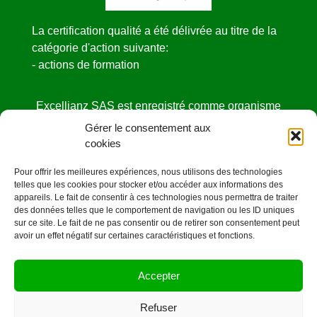
La certification qualité a été délivrée au titre de la
catégorie d'action suivante:
- actions de formation
Excellianz SAS est enregistré comme organisme
de formation
Gérer le consentement aux
sous le NDA N° 52440841444 auprès de la
cookies
DIRECCTE des Pays de la Loire.
Pour offrir les meilleures expériences, nous utilisons des technologies
Cet enregistrement ne vaut pas agrément de l’état
telles que les cookies pour stocker et/ou accéder aux informations des
appareils. Le fait de consentir à ces technologies nous permettra de traiter
des données telles que le comportement de navigation ou les ID uniques
sur ce site. Le fait de ne pas consentir ou de retirer son consentement peut
avoir un effet négatif sur certaines caractéristiques et fonctions.
Mentions légales
Accepter
©OrangeCarre.fr -2020
Refuser