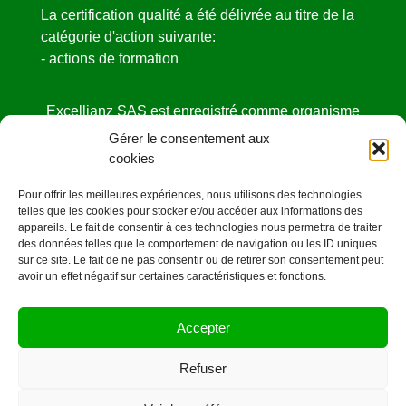
La certification qualité a été délivrée au titre de la
catégorie d'action suivante:
- actions de formation
Excellianz SAS est enregistré comme organisme
de formation
Gérer le consentement aux
sous le NDA N° 52440841444 auprès de la
cookies
DIRECCTE des Pays de la Loire.
Pour offrir les meilleures expériences, nous utilisons des technologies
Cet enregistrement ne vaut pas agrément de l’état
telles que les cookies pour stocker et/ou accéder aux informations des
appareils. Le fait de consentir à ces technologies nous permettra de traiter
des données telles que le comportement de navigation ou les ID uniques
sur ce site. Le fait de ne pas consentir ou de retirer son consentement peut
avoir un effet négatif sur certaines caractéristiques et fonctions.
Mentions légales
Accepter
©OrangeCarre.fr -2020
Refuser
CONTACT