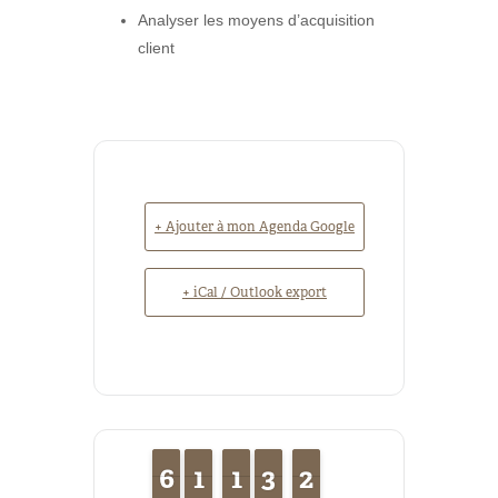
Analyser les moyens d’acquisition
client
+ Ajouter à mon Agenda Google
+ iCal / Outlook export
5
5
6
6
1
1
1
1
1
1
1
1
2
2
3
3
2
2
1
1