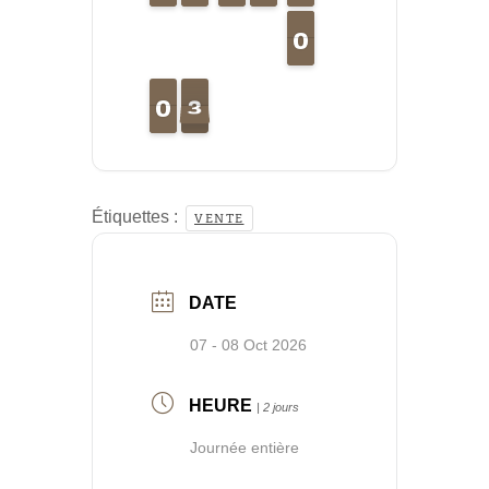
0
0
9
9
0
0
1
3
2
3
Étiquettes :
VENTE
DATE
07 - 08 Oct 2026
HEURE
| 2 jours
Journée entière