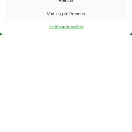
Refuser
Voir les préférences
Politique de cookies
Abonnez-vous à notre newsletter ou à notre flux RSS
RSS
les conditions d’utilisation
J’ai lu et j’accepte
PLAN DU SITE
ACCUEIL
FORMATION
COMMUNAUTÉ
CONSEIL
ÉVÈNEMENTS
ACTUALITÉ