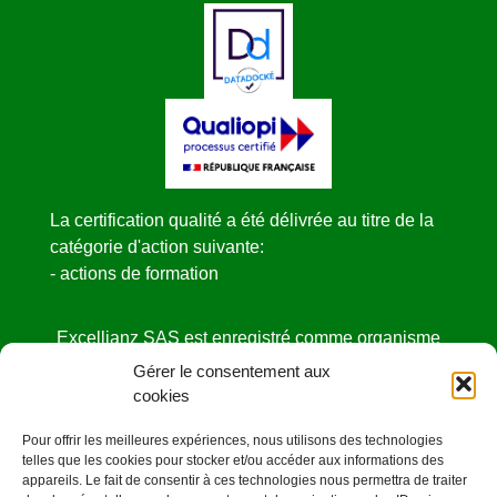
La certification qualité a été délivrée au titre de la
catégorie d'action suivante:
- actions de formation
Excellianz SAS est enregistré comme organisme
de formation
Gérer le consentement aux
sous le NDA N° 52440841444 auprès de la
cookies
DIRECCTE des Pays de la Loire.
Pour offrir les meilleures expériences, nous utilisons des technologies
Cet enregistrement ne vaut pas agrément de l’état
telles que les cookies pour stocker et/ou accéder aux informations des
appareils. Le fait de consentir à ces technologies nous permettra de traiter