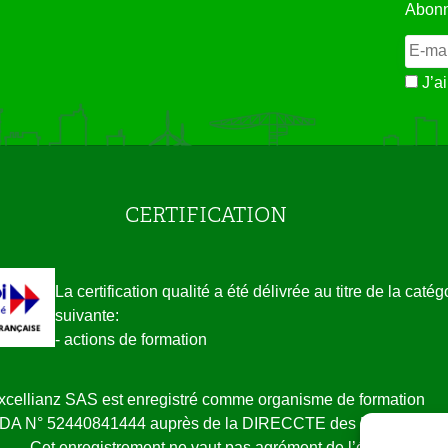
Abonn
J’ai
CERTIFICATION
La certification qualité a été délivrée au titre de la catég
suivante:
- actions de formation
xcellianz SAS est enregistré comme organisme de formation
NDA N° 52440841444 auprès de la DIRECCTE des Pays de la L
Cet enregistrement ne vaut pas agrément de l’état