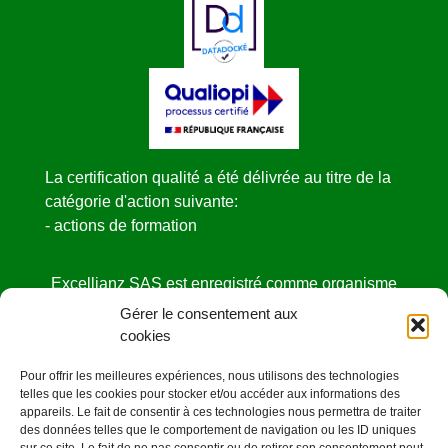
La certification qualité a été délivrée au titre de la
catégorie d'action suivante:
- actions de formation
Excellianz SAS est enregistré comme organisme
de formation
Gérer le consentement aux
sous le NDA N° 52440841444 auprès de la
cookies
DIRECCTE des Pays de la Loire.
Pour offrir les meilleures expériences, nous utilisons des technologies
Cet enregistrement ne vaut pas agrément de l’état
telles que les cookies pour stocker et/ou accéder aux informations des
appareils. Le fait de consentir à ces technologies nous permettra de traiter
des données telles que le comportement de navigation ou les ID uniques