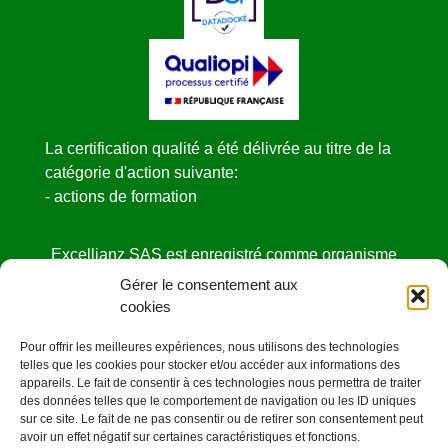
La certification qualité a été délivrée au titre de la
catégorie d'action suivante:
- actions de formation
Excellianz SAS est enregistré comme organisme
de formation
Gérer le consentement aux
sous le NDA N° 52440841444 auprès de la
cookies
DIRECCTE des Pays de la Loire.
Pour offrir les meilleures expériences, nous utilisons des technologies
Cet enregistrement ne vaut pas agrément de l’état
telles que les cookies pour stocker et/ou accéder aux informations des
appareils. Le fait de consentir à ces technologies nous permettra de traiter
des données telles que le comportement de navigation ou les ID uniques
sur ce site. Le fait de ne pas consentir ou de retirer son consentement peut
avoir un effet négatif sur certaines caractéristiques et fonctions.