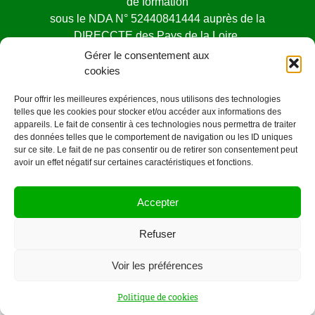
de formation
sous le NDA N° 52440841444 auprès de la
DIRECCTE des Pays de la Loire.
Cet enregistrement ne vaut pas agrément de l’état
Gérer le consentement aux
cookies
Pour offrir les meilleures expériences, nous utilisons des technologies
telles que les cookies pour stocker et/ou accéder aux informations des
appareils. Le fait de consentir à ces technologies nous permettra de traiter
des données telles que le comportement de navigation ou les ID uniques
Mentions légales
sur ce site. Le fait de ne pas consentir ou de retirer son consentement peut
avoir un effet négatif sur certaines caractéristiques et fonctions.
©OrangeCarre.fr -2020
Accepter
CONTACT
2 rue ALFRED KASTLER
Refuser
44000 Nantes
06 78 36 20 52
Voir les préférences
Politique de cookies