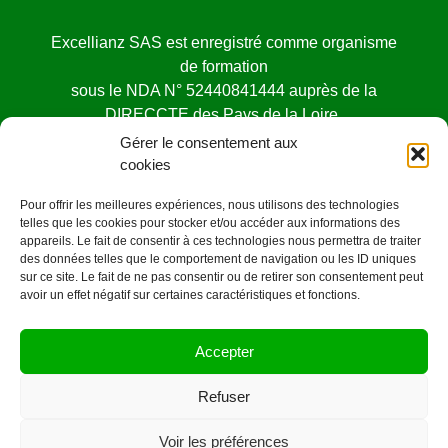
Excellianz SAS est enregistré comme organisme
de formation
sous le NDA N° 52440841444 auprès de la
DIRECCTE des Pays de la Loire.
Cet enregistrement ne vaut pas agrément de l’état
Gérer le consentement aux
cookies
Pour offrir les meilleures expériences, nous utilisons des technologies
telles que les cookies pour stocker et/ou accéder aux informations des
appareils. Le fait de consentir à ces technologies nous permettra de traiter
des données telles que le comportement de navigation ou les ID uniques
Mentions légales
sur ce site. Le fait de ne pas consentir ou de retirer son consentement peut
avoir un effet négatif sur certaines caractéristiques et fonctions.
©OrangeCarre.fr -2020
Accepter
CONTACT
2 rue ALFRED KASTLER
Refuser
44000 Nantes
06 78 36 20 52
Voir les préférences