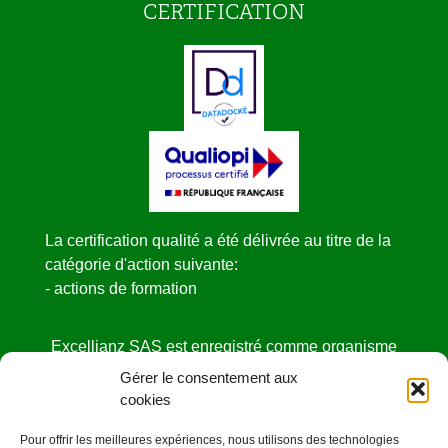
CERTIFICATION
La certification qualité a été délivrée au titre de la
catégorie d'action suivante:
- actions de formation
Excellianz SAS est enregistré comme organisme
de formation
Gérer le consentement aux
sous le NDA N° 52440841444 auprès de la
cookies
DIRECCTE des Pays de la Loire.
Pour offrir les meilleures expériences, nous utilisons des technologies
Cet enregistrement ne vaut pas agrément de l’état