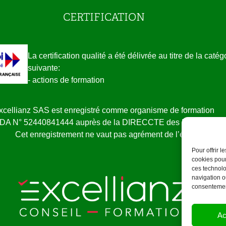
CERTIFICATION
La certification qualité a été délivrée au titre de la catég
suivante:
- actions de formation
xcellianz SAS est enregistré comme organisme de formation
NDA N° 52440841444 auprès de la DIRECCTE des Pays de la L
Cet enregistrement ne vaut pas agrément de l’état
Pour offrir 
cookies pour
ces technolo
navigation ou
consentement
Ac