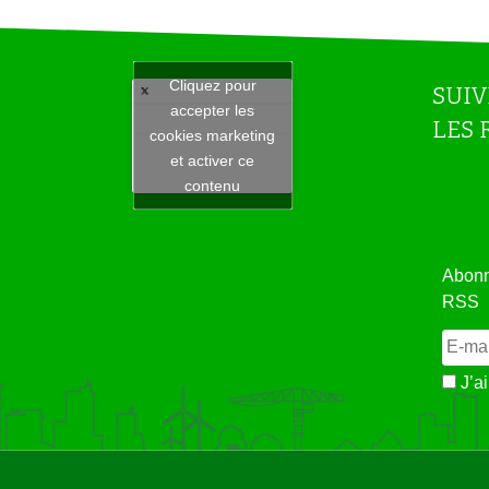
Cliquez pour
SUIV
accepter les
LES 
Tweets by JeuAchat
cookies marketing
et activer ce
contenu
Abonne
RSS
J’ai