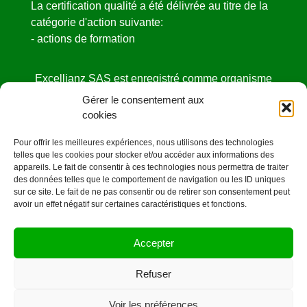
La certification qualité a été délivrée au titre de la
catégorie d'action suivante:
- actions de formation
Excellianz SAS est enregistré comme organisme
de formation
Gérer le consentement aux
sous le NDA N° 52440841444 auprès de la
cookies
DIRECCTE des Pays de la Loire.
Pour offrir les meilleures expériences, nous utilisons des technologies
Cet enregistrement ne vaut pas agrément de l’état
telles que les cookies pour stocker et/ou accéder aux informations des
appareils. Le fait de consentir à ces technologies nous permettra de traiter
des données telles que le comportement de navigation ou les ID uniques
sur ce site. Le fait de ne pas consentir ou de retirer son consentement peut
avoir un effet négatif sur certaines caractéristiques et fonctions.
Mentions légales
Accepter
©OrangeCarre.fr -2020
Refuser
CONTACT
Voir les préférences