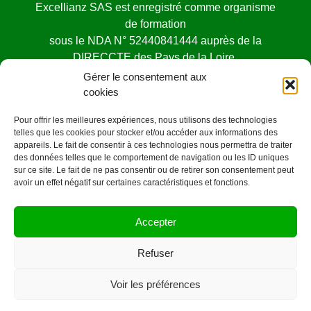
Excellianz SAS est enregistré comme organisme
de formation
sous le NDA N° 52440841444 auprès de la
DIRECCTE des Pays de la Loire.
Cet enregistrement ne vaut pas agrément de l’état
Gérer le consentement aux
cookies
Pour offrir les meilleures expériences, nous utilisons des technologies
telles que les cookies pour stocker et/ou accéder aux informations des
appareils. Le fait de consentir à ces technologies nous permettra de traiter
des données telles que le comportement de navigation ou les ID uniques
Mentions légales
sur ce site. Le fait de ne pas consentir ou de retirer son consentement peut
avoir un effet négatif sur certaines caractéristiques et fonctions.
©OrangeCarre.fr -2020
Accepter
CONTACT
2 rue ALFRED KASTLER
Refuser
44000 Nantes
06 78 36 20 52
Voir les préférences