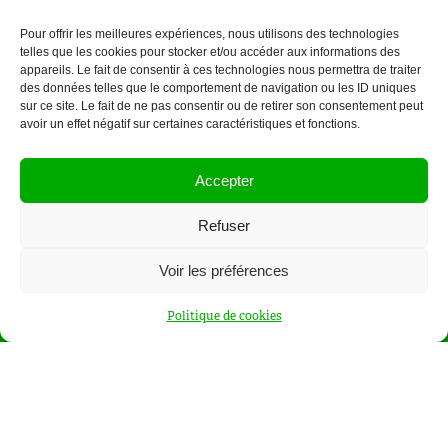
Pour offrir les meilleures expériences, nous utilisons des technologies
telles que les cookies pour stocker et/ou accéder aux informations des
SUIVEZ-NOUS SUR
appareils. Le fait de consentir à ces technologies nous permettra de traiter
des données telles que le comportement de navigation ou les ID uniques
LES RESEAUX SOCIAUX
sur ce site. Le fait de ne pas consentir ou de retirer son consentement peut
avoir un effet négatif sur certaines caractéristiques et fonctions.
Accepter
Refuser
Abonnez-vous à notre newsletter ou à notre flux RSS
Voir les préférences
RSS
les conditions d’utilisation
Politique de cookies
J’ai lu et j’accepte
PLAN DU SITE
ACCUEIL