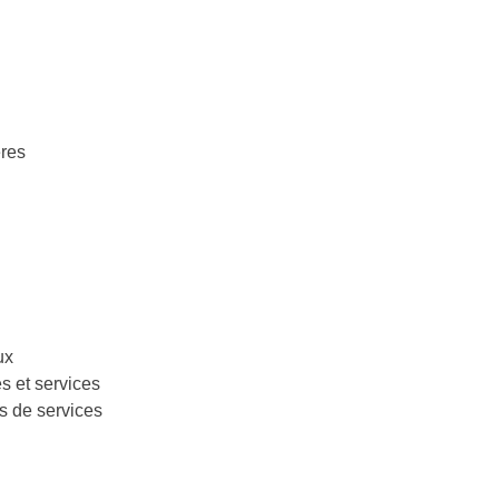
ères
ux
s et services
s de services