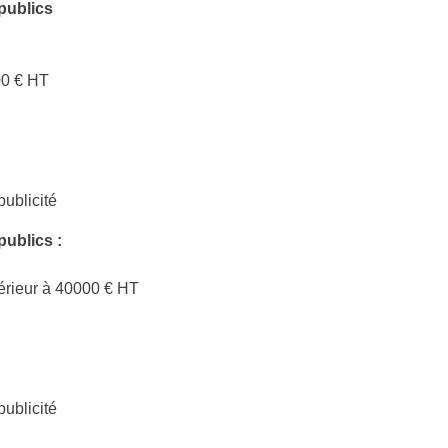
publics
00 € HT
ublicité
ublics :
férieur à 40000 € HT
ublicité