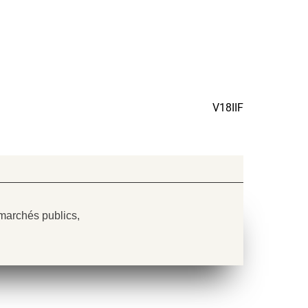
V18IIF
 marchés publics,