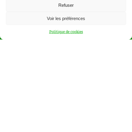
Refuser
Voir les préférences
SUIVEZ-NOUS SUR
Politique de cookies
LES RESEAUX SOCIAUX
Abonnez-vous à notre newsletter ou à notre flux RSS
RSS
les conditions d’utilisation
J’ai lu et j’accepte
PLAN DU SITE