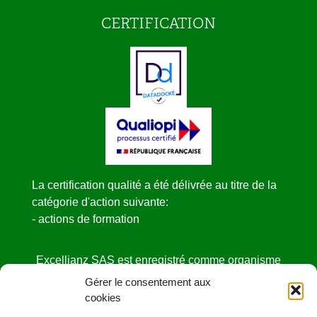
CERTIFICATION
La certification qualité a été délivrée au titre de la
catégorie d'action suivante:
- actions de formation
Excellianz SAS est enregistré comme organisme
de formation
Gérer le consentement aux
sous le NDA N° 52440841444 auprès de la
cookies
DIRECCTE des Pays de la Loire.